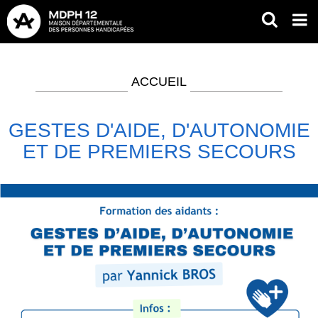
Aller
RECH
Op
au
mob
contenu
Fil
me
principal
d'Ariane
ACCUEIL
GESTES D'AIDE, D'AUTONOMIE
ET DE PREMIERS SECOURS