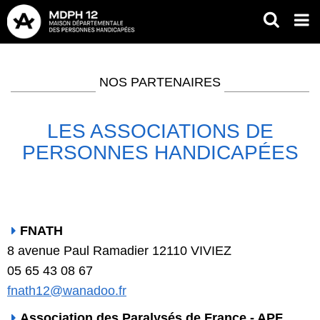
Aller
RECH
Op
au
mob
contenu
Fil
me
principal
d'Ariane
NOS PARTENAIRES
LES ASSOCIATIONS DE
PERSONNES HANDICAPÉES
FNATH
8 avenue Paul Ramadier 12110 VIVIEZ
05 65 43 08 67
fnath12@wanadoo.fr
Association des Paralysés de France - APF