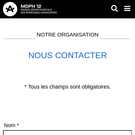
Aller
RECH
Op
au
mob
contenu
Fil
me
principal
d'Ariane
NOTRE ORGANISATION
NOUS CONTACTER
* Tous les champs sont obligatoires.
Nom