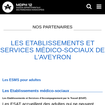
Aller
RECH
Op
au
mob
contenu
Fil
me
principal
d'Ariane
NOS PARTENAIRES
LES ETABLISSEMENTS ET
SERVICES MÉDICO-SOCIAUX DE
L'AVEYRON
Les ESMS pour adultes
Les Etablissements médico-sociaux
Les Etablissements et Services d’Accompagnement par le Travail (ESAT)
Les ESAT accueillent des adultes qui ne peuvent