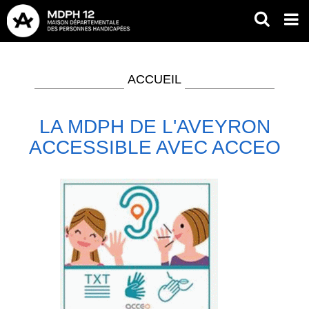
Aller
RECH
Op
au
mob
contenu
Fil
me
principal
d'Ariane
ACCUEIL
LA MDPH DE L'AVEYRON
ACCESSIBLE AVEC ACCEO