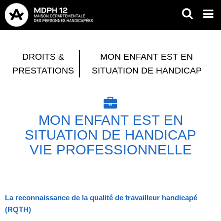
Aller
RECH
Op
au
mob
contenu
Fil
me
principal
d'Ariane
DROITS &
MON ENFANT EST EN
PRESTATIONS
SITUATION DE HANDICAP
MON ENFANT EST EN
SITUATION DE HANDICAP
VIE PROFESSIONNELLE
La reconnaissance de la qualité de travailleur handicapé
(RQTH)