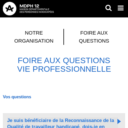
Aller
RECH
Op
au
mob
contenu
Fil
me
principal
d'Ariane
NOTRE
FOIRE AUX
ORGANISATION
QUESTIONS
FOIRE AUX QUESTIONS
VIE PROFESSIONNELLE
Vos questions
Je suis bénéficiaire de la Reconnaissance de la
Qualité de travailleur handicapé, dois-je en